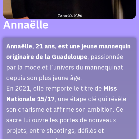
Annaëlle
Annaëlle, 21 ans, est une jeune mannequin
originaire de la Guadeloupe
, passionnée
par la mode et l’univers du mannequinat
depuis son plus jeune âge.
En 2021, elle remporte le titre de
Miss
Nationale 15/17
, une étape clé qui révèle
son charisme et affirme son ambition. Ce
sacre lui ouvre les portes de nouveaux
projets, entre shootings, défilés et